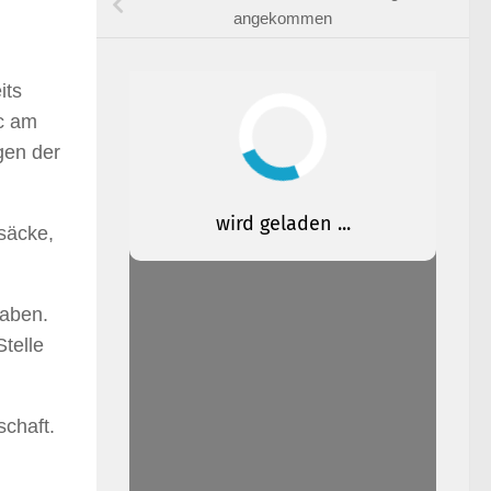
angekommen
its
oc am
gen der
säcke,
haben.
Stelle
schaft.