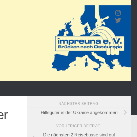
Wir bei Inst
Twitter
NÄCHSTER BEITRAG
er
Hilfsgüter in der Ukraine angekommen
VORHERIGER BEITRAG
Die nächsten 2 Reisebusse sind gut