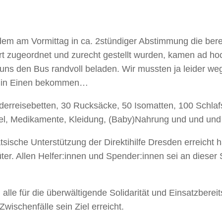
m am Vormittag in ca. 2stündiger Abstimmung die bere
ort zugeordnet und zurecht gestellt wurden, kamen ad h
uns den Bus randvoll beladen. Wir mussten ja leider we
es in Einen bekommen…
nderreisebetten, 30 Rucksäcke, 50 Isomatten, 100 Schlaf
el, Medikamente, Kleidung, (Baby)Nahrung und und und
tatsische Unterstützung der Direktihilfe Dresden erreicht 
ter. Allen Helfer:innen und Spender:innen sei an dieser 
lle für die überwältigende Solidarität und Einsatzbereit
ischenfälle sein Ziel erreicht.