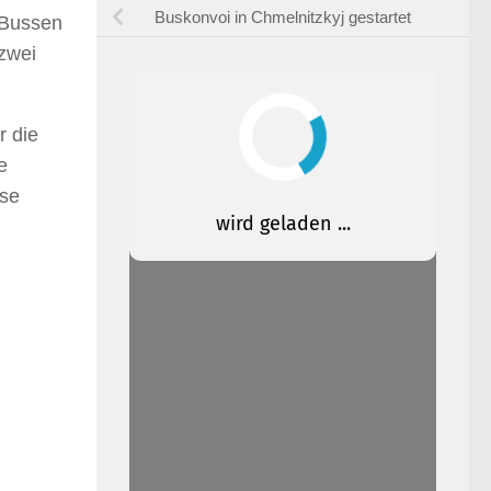
Buskonvoi in Chmelnitzkyj gestartet
 Bussen
zwei
r die
e
rse