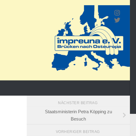
Wir bei Inst
Twitter
NÄCHSTER BEITRAG
Staatsministerin Petra Köpping zu
Besuch
VORHERIGER BEITRAG